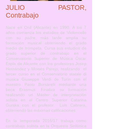
JULIO PASTOR,
Contrabajo
Nace en Onil (Alicante) en 1990. A los 7
años comienza los estudios de Violoncello
con su padre, más tarde amplía su
formación musical obteniendo el grado
medio de trompeta. Cursa sus estudios de
grado superior de contrabajo en el
Conservatorio Superior de Música Óscar
Espla de Alicante con los profesores Josep
Hernández y Moisés Parejo, realizando el
tercer curso en el Conservatorio statale di
musica Giuseppe Verdi de Turín con el
maestro Paolo Borsarelli mediante una
beca Erasmus. Finaliza su formación
realizando un Máster de interpretación
solista en el Centro Superior Catarina
Gurska con el profesor Luis Cabrera,
obteniendo las máximas calificaciones.
En la temporada 2016/17 trabaja como
contrabajo solista en la Orquesta Sinfónica